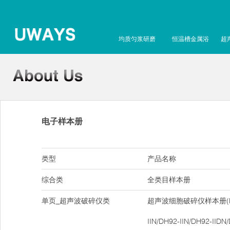
均质匀浆研磨
恒温槽金属浴
超
电子样本册
类型
产品名称
综合类
全类目样本册
单页_超声波破碎仪类
超声波细胞破碎仪样本册(DH9
IIN/DH92-IIN/DH92-IIDN