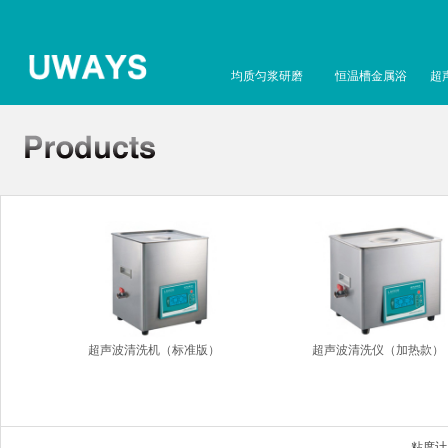
均质匀浆研磨
恒温槽金属浴
超
超声波清洗机（标准版）
超声波清洗仪（加热款）
粘度计