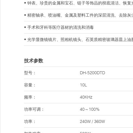
• 钟表、珍贵的金属和宝石、链子等饰品的彻底清洁、恢复
• 精密轴承、喷油嘴、金属及塑料工件的深层清洗、去除灰
• 手术和牙科等医疗器材的清洗和消毒
• 光学显微镜镜片、照相机镜头、石英质精密玻璃器皿上油
技术参数
型号：
DH-5200DTD
容量：
10L
频率：
40KHz
功率可调：
40～100%
功率：
240W / 360W