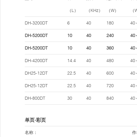
（L）
（KHz）
（W）
（
DH-3200DT
6
40
180
40
DH-5200DT
10
40
240
40
DH-5200DT
10
40
360
40
DH-4200DT
14.4
40
480
40
DH25-12DT
22.5
40
600
40
DH25-12DT
22.5
40
720
40
DH-800DT
30
40
840
40
单页-彩页
名称：
作