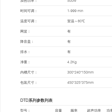
加热功率：
500W
时间可调：
1-999 min
温度可调：
室温～80℃
网篮：
有
降音盖：
有
排水：
有
净重：
4.2Kg
内槽尺寸：
300*240*150mm
包装尺寸：
450*325*375mm
DTD系列参数列表
型号：
容量
频率
超声功率
功