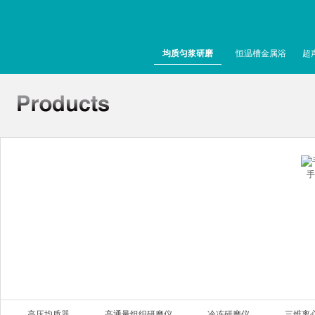
均质匀浆研磨
恒温槽金属浴
超
手
高压均质器
高通量组织研磨仪
冷冻研磨仪
三维离